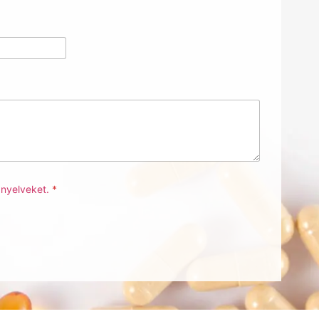
ányelveket.
*