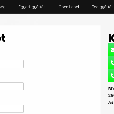
ség
Egyedi gyártás
Open Label
Tea gyártás
ot
BI
29
As