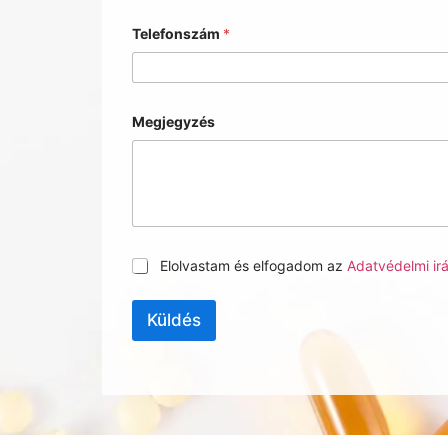
Telefonszám
*
Megjegyzés
G
Elolvastam és elfogadom az
Adatvédelmi ir
D
P
R
Küldés
A
g
r
e
e
m
e