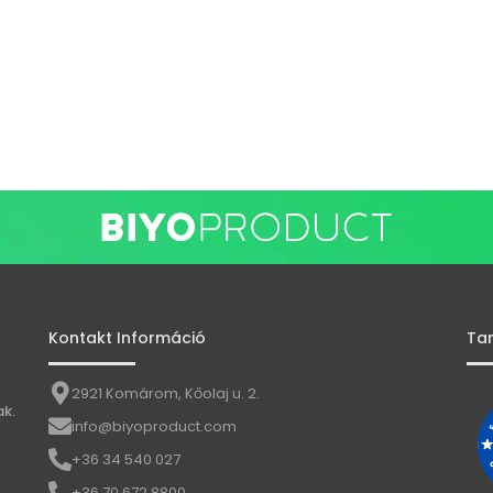
Kontakt Információ
Ta
2921 Komárom, Kőolaj u. 2.
k.
info@biyoproduct.com
+36 34 540 027
+36 70 672 8800