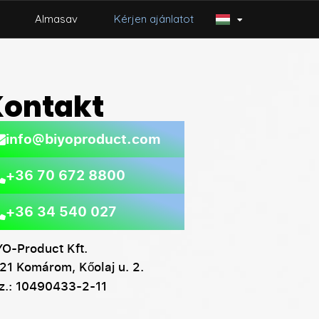
Almasav
Kérjen ajánlatot
Kontakt
info@biyoproduct.com
+36 70 672 8800
+36 34 540 027
YO-Product Kft.
21 Komárom, Kőolaj u. 2.
z.: 10490433-2-11