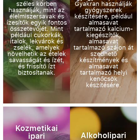
széles körben
Gyakran használják
használják, mint az
gyógyszerek
élelmiszersavak és
készítésére, például
ízesítők egyik fontos
almasavat
összetevőjét. Mint
tartalmazó kalcium-
például cukorkák,
kiegészítők,
italok, lekvárok és
almasavat
zselék, amelyek
tartalmazó szájon át
növelhetik az ételek
szedhető
savasságát és ízét,
készítmények és
és frissítő ízt
almasavat
biztosítanak.
tartalmazó helyi
kenőcsök
készítésére.
Kozmetikai
Alkoholipari
ipari