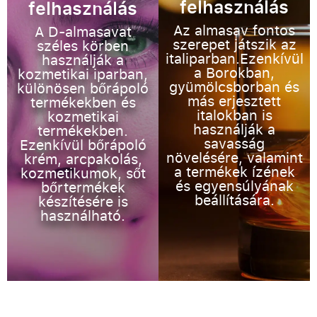
felhasználás
felhasználás
Az almasav fontos
A D-almasavat
szerepet játszik az
széles körben
italiparban.Ezenkívül
használják a
a Borokban,
kozmetikai iparban,
gyümölcsborban és
különösen bőrápoló
más erjesztett
termékekben és
italokban is
kozmetikai
használják a
termékekben.
savasság
Ezenkívül bőrápoló
növelésére, valamint
krém, arcpakolás,
a termékek ízének
kozmetikumok, sőt
és egyensúlyának
bőrtermékek
beállítására.
készítésére is
használható.