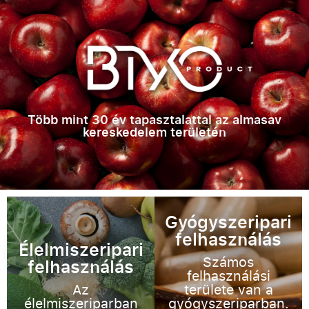
Több mint 30 év tapasztalattal az almasav
kereskedelem területén
Gyógyszeripari
felhasználás
Élelmiszeripari
Számos
felhasználás
felhasználási
Az
területe van a
élelmiszeriparban
gyógyszeriparban.