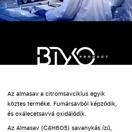
Az almasav a citromsavciklus egyik
köztes terméke. Fumársavból képződik,
és oxálecetsavvá oxidálódik.
Az Almasav (C4H6O5) savanykás ízű,