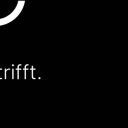
t
ifft.