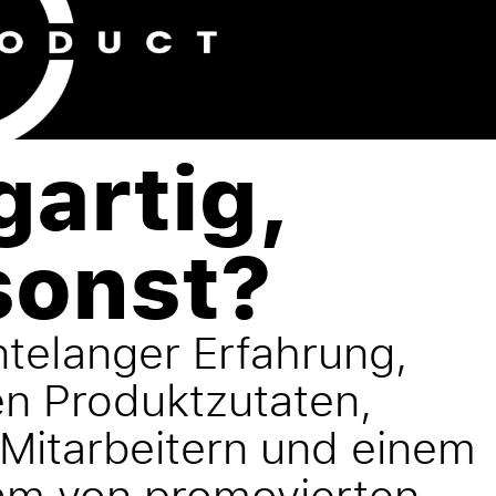
gartig,
sonst?
ntelanger Erfahrung,
en Produktzutaten,
Mitarbeitern und einem
am von promovierten