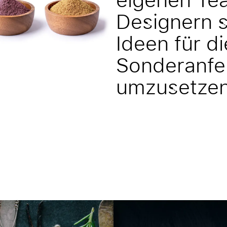
Designern si
Ideen für d
Sonderanfer
umzusetzen