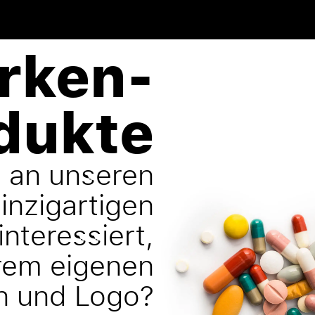
rken-
dukte
e an unseren
einzigartigen
nteressiert,
hrem eigenen
 und Logo?