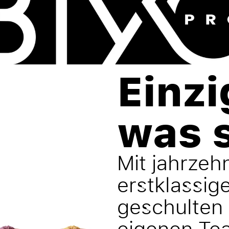
Einzi
was 
Mit jahrzeh
erstklassig
geschulten 
eigenen Te