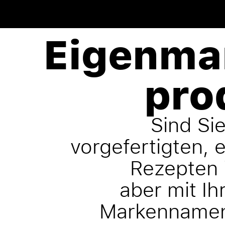
Eigenma
pro
Sind Si
vorgefertigten, 
Rezepten i
aber mit I
Markennamen