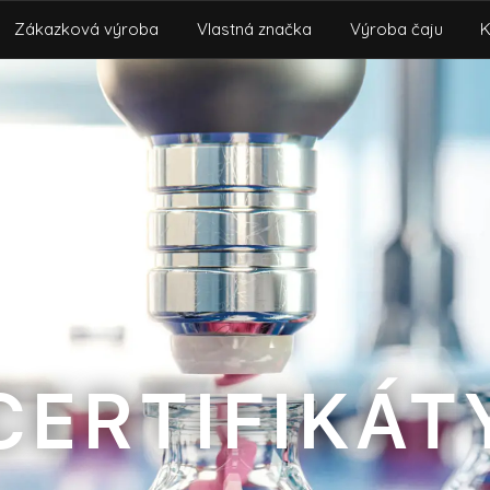
Zákazková výroba
Vlastná značka
Výroba čaju
K
CERTIFIKÁT