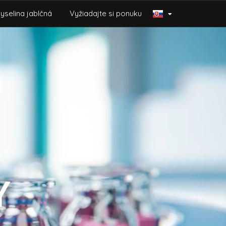
yselina jablčná
Vyžiadajte si ponuku
Y